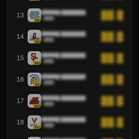
██████ ████████
██.█
13
████
QB1
██████ ████████
██.█
14
████
QB1
██████ ████████
██.█
15
████
QB2
██████ ████████
██.█
16
████
QB1
██████ ████████
██.█
17
████
QB2
██████ ████████
██.█
18
████
QB2