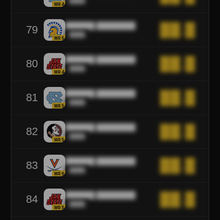
████
WR4
██████ ████████
██.█
79
████
WR5
██████ ████████
██.█
80
████
WR4
██████ ████████
██.█
81
████
WR5
██████ ████████
██.█
82
████
WR5
██████ ████████
██.█
83
████
WR6
██████ ████████
██.█
84
████
WR5