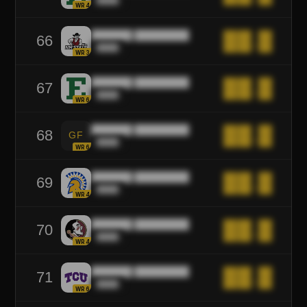
WR4
██████ ████████
██.█
66
████
WR3
██████ ████████
██.█
67
████
WR6
██████ ████████
██.█
68
GF
████
WR6
██████ ████████
██.█
69
████
WR4
██████ ████████
██.█
70
████
WR4
██████ ████████
██.█
71
████
WR6