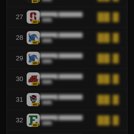
WR2
██████ ████████
██.█
27
████
WR2
██████ ████████
██.█
28
████
WR3
██████ ████████
██.█
29
████
WR2
██████ ████████
██.█
30
████
WR2
██████ ████████
██.█
31
████
WR3
██████ ████████
██.█
32
████
WR3