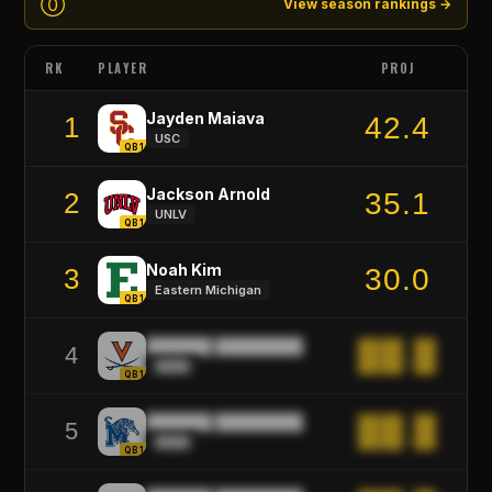
⓪
View season rankings →
RK
PLAYER
PROJ
Jayden Maiava
42.4
1
USC
QB1
Jackson Arnold
35.1
2
UNLV
QB1
Noah Kim
30.0
3
Eastern Michigan
QB1
██████ ████████
██.█
4
████
QB1
██████ ████████
██.█
5
████
QB1