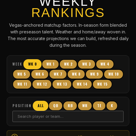
WEEKLY
RANKINGS
Vegas-anchored matchup factors. In-season form blended
with preseason talent. Weather and home/away woven in.
The most accurate projections we can build, refreshed daily
during the season.
WK 0
WK 1
WK 2
WK 3
WK 4
WEEK
WK 5
WK 6
WK 7
WK 8
WK 9
WK 10
WK 11
WK 12
WK 13
WK 14
WK 15
ALL
QB
RB
WR
TE
K
POSITION