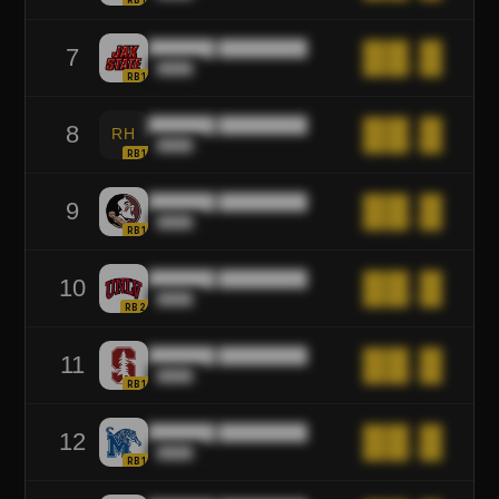
██████ ████████
██.█
7
████
RB1
██████ ████████
██.█
8
RH
████
RB1
██████ ████████
██.█
9
████
RB1
██████ ████████
██.█
10
████
RB2
██████ ████████
██.█
11
████
RB1
██████ ████████
██.█
12
████
RB1