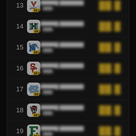
██████ ████████
██.█
13
████
RB2
██████ ████████
██.█
14
████
RB1
██████ ████████
██.█
15
████
RB2
██████ ████████
██.█
16
████
RB2
██████ ████████
██.█
17
████
RB1
██████ ████████
██.█
18
████
RB2
██████ ████████
██.█
19
████