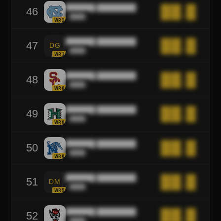
██████ ████████
██.█
46
████
WR2
██████ ████████
██.█
47
DG
████
WR3
██████ ████████
██.█
48
████
WR6
██████ ████████
██.█
49
████
WR6
██████ ████████
██.█
50
████
WR6
██████ ████████
██.█
51
DM
████
WR5
██████ ████████
██.█
52
████