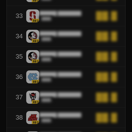
RB3
██████ ████████
██.█
33
████
RB2
██████ ████████
██.█
34
████
RB2
██████ ████████
██.█
35
████
RB3
██████ ████████
██.█
36
████
RB2
██████ ████████
██.█
37
████
RB3
██████ ████████
██.█
38
████
RB2