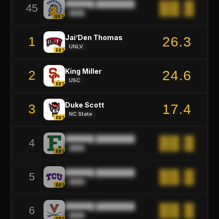
██████ ████████
██.█
45
████
QB3
Jai’Den Thomas
26.3
1
UNLV
RB1
King Miller
24.6
2
USC
RB1
Duke Scott
17.4
3
NC State
RB1
██████ ████████
██.█
4
████
RB1
██████ ████████
██.█
5
████
RB1
██████ ████████
██.█
6
████
RB1