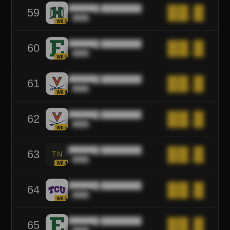
██████ ████████
██.█
59
████
WR5
██████ ████████
██.█
60
████
WR5
██████ ████████
██.█
61
████
WR4
██████ ████████
██.█
62
████
WR5
██████ ████████
██.█
63
TN
████
WR4
██████ ████████
██.█
64
████
WR5
██████ ████████
██.█
65
████