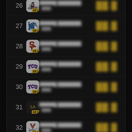
██████ ████████
██.█
26
████
RB2
██████ ████████
██.█
27
████
RB3
██████ ████████
██.█
28
████
RB3
██████ ████████
██.█
29
████
RB3
██████ ████████
██.█
30
████
RB2
██████ ████████
██.█
31
SA
████
RB3
██████ ████████
██.█
32
████