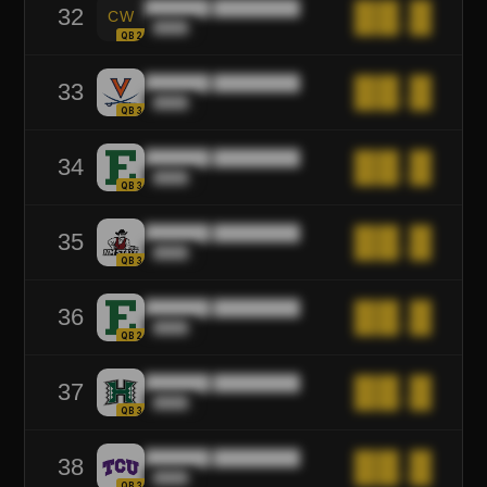
██████ ████████
██.█
32
CW
████
QB2
██████ ████████
██.█
33
████
QB3
██████ ████████
██.█
34
████
QB3
██████ ████████
██.█
35
████
QB3
██████ ████████
██.█
36
████
QB2
██████ ████████
██.█
37
████
QB3
██████ ████████
██.█
38
████
QB3