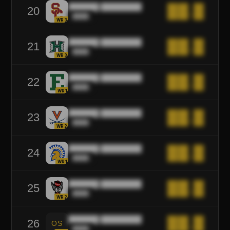
██████ ████████
██.█
20
████
WR3
██████ ████████
██.█
21
████
WR3
██████ ████████
██.█
22
████
WR1
██████ ████████
██.█
23
████
WR2
██████ ████████
██.█
24
████
WR1
██████ ████████
██.█
25
████
WR2
██████ ████████
██.█
26
OS
████