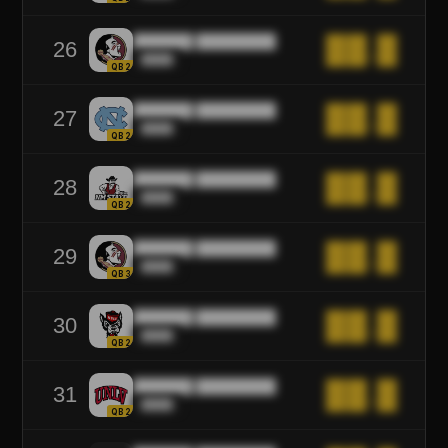
██████ ████████
██.█
26
████
QB2
██████ ████████
██.█
27
████
QB2
██████ ████████
██.█
28
████
QB2
██████ ████████
██.█
29
████
QB3
██████ ████████
██.█
30
████
QB2
██████ ████████
██.█
31
████
QB2