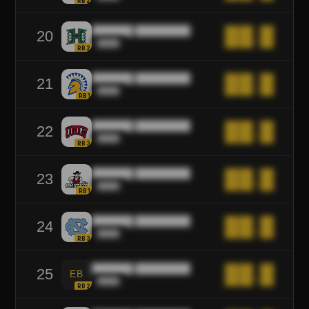
RB2
██████ ████████
██.█
20
████
RB2
██████ ████████
██.█
21
████
RB1
██████ ████████
██.█
22
████
RB3
██████ ████████
██.█
23
████
RB1
██████ ████████
██.█
24
████
RB3
██████ ████████
██.█
25
EB
████
RB2