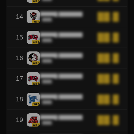
WR2
██████ ████████
██.█
14
████
WR1
██████ ████████
██.█
15
████
WR2
██████ ████████
██.█
16
████
WR2
██████ ████████
██.█
17
████
WR3
██████ ████████
██.█
18
████
WR1
██████ ████████
██.█
19
████
WR3