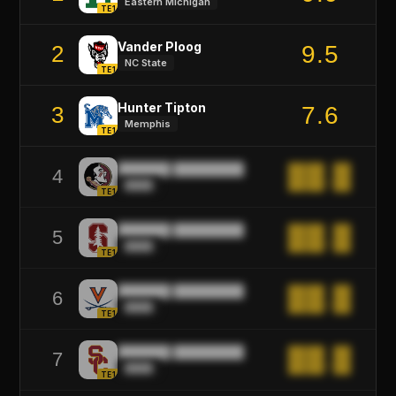
Eastern Michigan
TE1
Vander Ploog
9.5
2
NC State
TE1
Hunter Tipton
7.6
3
Memphis
TE1
██████ ████████
██.█
4
████
TE1
██████ ████████
██.█
5
████
TE1
██████ ████████
██.█
6
████
TE1
██████ ████████
██.█
7
████
TE1