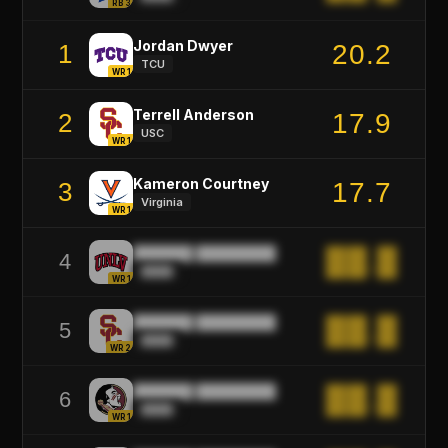
RB3
Jordan Dwyer
20.2
1
TCU
WR1
Terrell Anderson
17.9
2
USC
WR1
Kameron Courtney
17.7
3
Virginia
WR1
██████ ████████
██.█
4
████
WR1
██████ ████████
██.█
5
████
WR2
██████ ████████
██.█
6
████
WR1