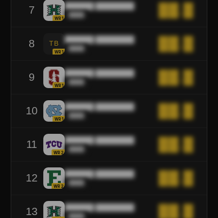
██████ ████████
██.█
7
████
WR1
██████ ████████
██.█
8
TB
████
WR1
██████ ████████
██.█
9
████
WR1
██████ ████████
██.█
10
████
WR1
██████ ████████
██.█
11
████
WR2
██████ ████████
██.█
12
████
WR2
██████ ████████
██.█
13
████