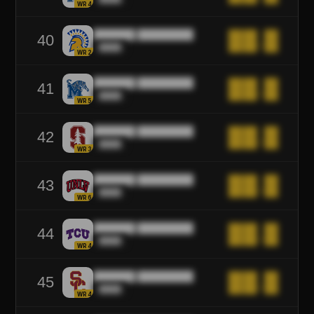
WR4
██████ ████████
██.█
40
████
WR2
██████ ████████
██.█
41
████
WR5
██████ ████████
██.█
42
████
WR3
██████ ████████
██.█
43
████
WR6
██████ ████████
██.█
44
████
WR4
██████ ████████
██.█
45
████
WR4