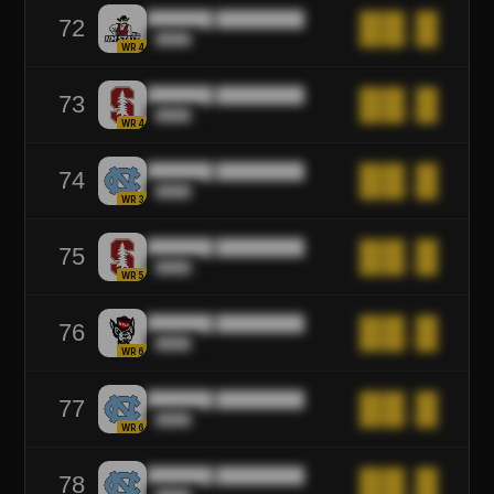
██████ ████████
██.█
72
████
WR4
██████ ████████
██.█
73
████
WR4
██████ ████████
██.█
74
████
WR3
██████ ████████
██.█
75
████
WR5
██████ ████████
██.█
76
████
WR6
██████ ████████
██.█
77
████
WR6
██████ ████████
██.█
78