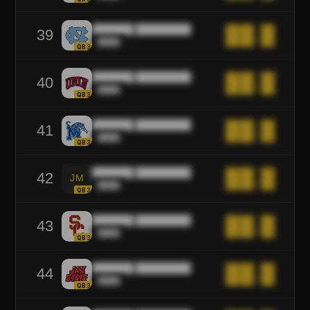
██████ ████████
██.█
39
████
QB3
██████ ████████
██.█
40
████
QB3
██████ ████████
██.█
41
████
QB3
██████ ████████
██.█
42
JM
████
QB3
██████ ████████
██.█
43
████
QB3
██████ ████████
██.█
44
████
QB3