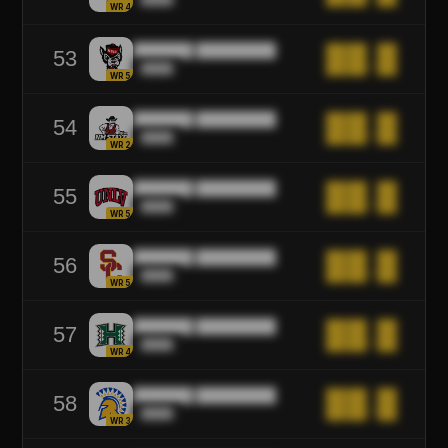
WR4
██████ ████████
██.█
53
████
WR5
██████ ████████
██.█
54
████
WR2
██████ ████████
██.█
55
████
WR5
██████ ████████
██.█
56
████
WR5
██████ ████████
██.█
57
████
WR4
██████ ████████
██.█
58
████
WR3