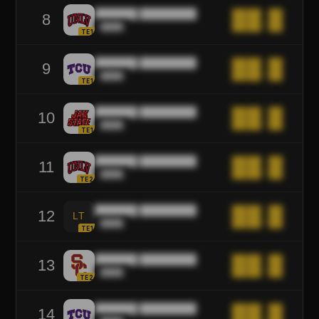
██████ ████████
██.█
8
████
TE1
██████ ████████
██.█
9
████
TE1
██████ ████████
██.█
10
████
TE1
██████ ████████
██.█
11
████
TE2
██████ ████████
██.█
12
LT
████
TE1
██████ ████████
██.█
13
████
TE2
██████ ████████
██.█
14