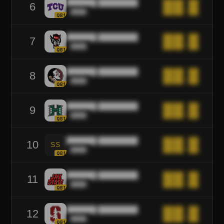
██████ ████████
██.█
6
████
QB1
██████ ████████
██.█
7
████
QB1
██████ ████████
██.█
8
████
QB1
██████ ████████
██.█
9
████
QB1
██████ ████████
██.█
10
SS
████
QB1
██████ ████████
██.█
11
████
QB1
██████ ████████
██.█
12
████
QB1