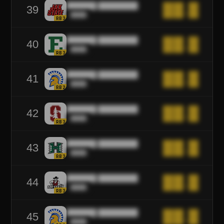
██████ ████████
██.█
39
████
RB3
██████ ████████
██.█
40
████
RB3
██████ ████████
██.█
41
████
RB2
██████ ████████
██.█
42
████
RB3
██████ ████████
██.█
43
████
RB3
██████ ████████
██.█
44
████
RB3
██████ ████████
██.█
45
████