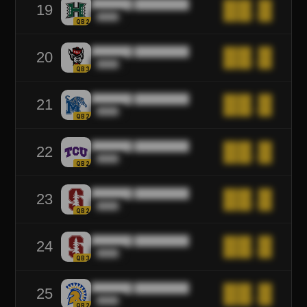
██████ ████████
██.█
19
████
QB2
██████ ████████
██.█
20
████
QB3
██████ ████████
██.█
21
████
QB2
██████ ████████
██.█
22
████
QB2
██████ ████████
██.█
23
████
QB2
██████ ████████
██.█
24
████
QB3
██████ ████████
██.█
25
████
QB2