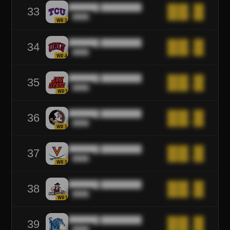
██████ ████████
██.█
33
████
WR3
██████ ████████
██.█
34
████
WR4
██████ ████████
██.█
35
████
WR1
██████ ████████
██.█
36
████
WR3
██████ ████████
██.█
37
████
WR3
██████ ████████
██.█
38
████
WR1
██████ ████████
██.█
39
████