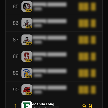
██████ ████████
██.█
85
████
WR6
██████ ████████
██.█
86
████
WR6
██████ ████████
██.█
87
████
WR5
██████ ████████
██.█
88
████
WR6
██████ ████████
██.█
89
████
WR6
██████ ████████
██.█
90
████
WR6
Joshua Long
9.9
1