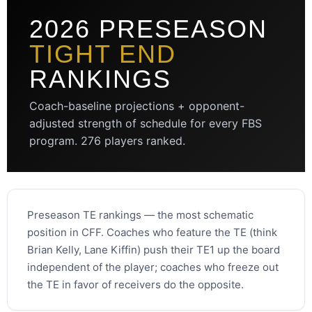
2026 PRESEASON
TIGHT END
RANKINGS
Coach-baseline projections + opponent-
adjusted strength of schedule for every FBS
program. 276 players ranked.
Preseason TE rankings — the most schematic
position in CFF. Coaches who feature the TE (think
Brian Kelly, Lane Kiffin) push their TE1 up the board
independent of the player; coaches who freeze out
the TE in favor of receivers do the opposite.