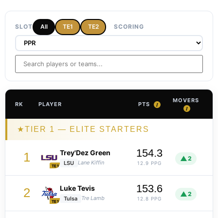
SLOT
All
TE1
TE2
SCORING
MOVERS
RK
PLAYER
PTS
I
I
★
TIER 1 — ELITE STARTERS
154.3
Trey'Dez Green
1
▲
2
Lane Kiffin
LSU
12.9 PPG
TE1
153.6
Luke Tevis
2
▲
2
Tre Lamb
Tulsa
12.8 PPG
TE1