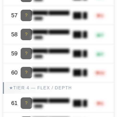
██████ ████████
██.█
57
?
▼
3
████
██████ ████████
██.█
58
?
▲
2
████
██████ ████████
██.█
59
?
▲
2
████
██████ ████████
██.█
60
?
▼
23
████
★
TIER 4 — FLEX / DEPTH
██████ ████████
██.█
61
?
▼
6
████