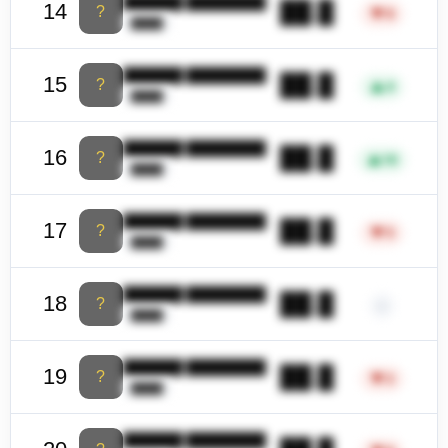
██████ ████████
██.█
14
?
▼
8
████
██████ ████████
██.█
15
?
▲
4
████
██████ ████████
██.█
16
?
▲
18
████
██████ ████████
██.█
17
?
▼
5
████
██████ ████████
██.█
18
?
–
████
██████ ████████
██.█
19
?
▼
2
████
██████ ████████