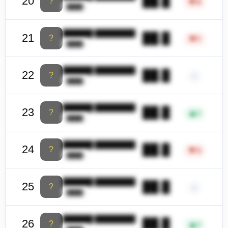
██.█
20
?
▼
9
████
██████ ████████
██.█
21
?
▼
7
████
██████ ████████
██.█
22
?
–
████
██████ ████████
██.█
23
?
▲
1
████
██████ ████████
██.█
24
?
▼
3
████
██████ ████████
██.█
25
?
–
████
██████ ████████
██.█
26
?
▲
1