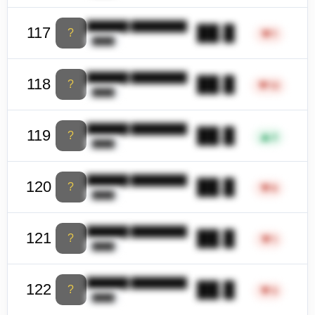
██████ ████████
██.█
117
?
▼
7
████
██████ ████████
██.█
118
?
▼
12
████
██████ ████████
██.█
119
?
▲
3
████
██████ ████████
██.█
120
?
▼
6
████
██████ ████████
██.█
121
?
▼
1
████
██████ ████████
██.█
122
?
▼
3
████