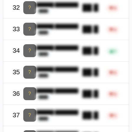
██████ ████████
██.█
32
?
▼
4
████
██████ ████████
██.█
33
?
▼
3
████
██████ ████████
██.█
34
?
▲
1
████
██████ ████████
██.█
35
?
▼
3
████
██████ ████████
██.█
36
?
▼
3
████
██████ ████████
██.█
37
?
▼
1
████