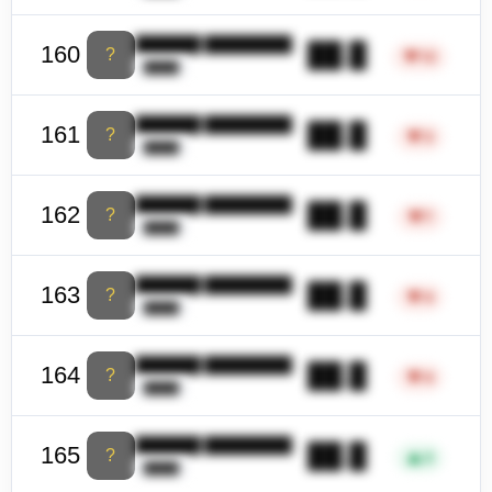
██████ ████████
██.█
160
?
▼
12
████
██████ ████████
██.█
161
?
▼
3
████
██████ ████████
██.█
162
?
▼
7
████
██████ ████████
██.█
163
?
▼
4
████
██████ ████████
██.█
164
?
▼
4
████
██████ ████████
██.█
165
?
▲
3
████