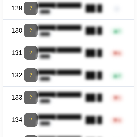
██████ ████████
██.█
129
?
–
████
██████ ████████
██.█
130
?
▲
1
████
██████ ████████
██.█
131
?
▼
6
████
██████ ████████
██.█
132
?
▲
3
████
██████ ████████
██.█
133
?
▼
1
████
██████ ████████
██.█
134
?
▼
4
████