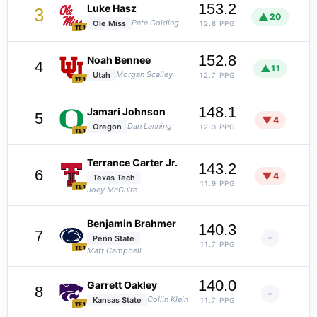
153.2
Luke Hasz
3
▲
20
Pete Golding
Ole Miss
12.8 PPG
TE1
152.8
Noah Bennee
4
▲
11
Morgan Scalley
Utah
12.7 PPG
TE1
148.1
Jamari Johnson
5
▼
4
Dan Lanning
Oregon
12.3 PPG
TE1
Terrance Carter Jr.
143.2
6
▼
4
Texas Tech
11.9 PPG
TE1
Joey McGuire
Benjamin Brahmer
140.3
7
–
Penn State
11.7 PPG
TE1
Matt Campbell
140.0
Garrett Oakley
8
–
Collin Klein
Kansas State
11.7 PPG
TE1