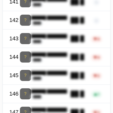
██.█
141
?
–
████
██████ ████████
██.█
142
?
–
████
██████ ████████
██.█
143
?
▼
4
████
██████ ████████
██.█
144
?
▼
4
████
██████ ████████
██.█
145
?
▼
2
████
██████ ████████
██.█
146
?
▲
1
████
██████ ████████
██.█
147
?
▼
3