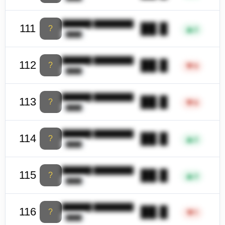
██████ ████████
██.█
111
?
▲
2
████
██████ ████████
██.█
112
?
▼
9
████
██████ ████████
██.█
113
?
▼
8
████
██████ ████████
██.█
114
?
▲
2
████
██████ ████████
██.█
115
?
▲
3
████
██████ ████████
██.█
116
?
▼
7
████