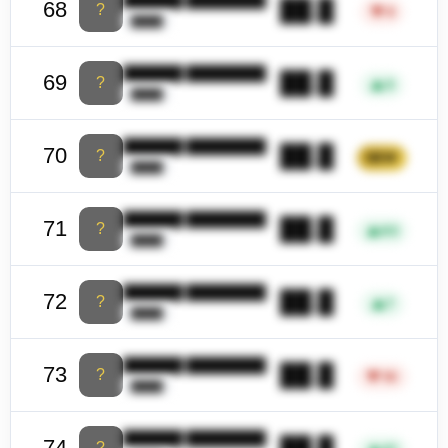
██.█
68
?
▼
4
████
██████ ████████
██.█
69
?
▲
5
████
██████ ████████
██.█
70
?
NEW
████
██████ ████████
██.█
71
?
▲
63
████
██████ ████████
██.█
72
?
▲
7
████
██████ ████████
██.█
73
?
▼
10
████
██████ ████████
██.█
74
?