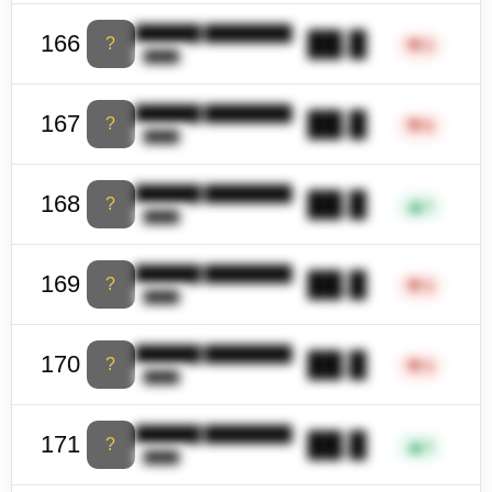
██████ ████████
██.█
166
?
▼
2
████
██████ ████████
██.█
167
?
▼
6
████
██████ ████████
██.█
168
?
▲
1
████
██████ ████████
██.█
169
?
▼
3
████
██████ ████████
██.█
170
?
▼
3
████
██████ ████████
██.█
171
?
▲
1
████