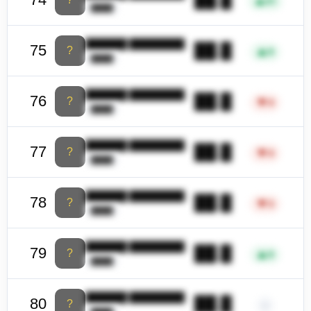
▲
41
████
██████ ████████
██.█
75
?
▲
9
████
██████ ████████
██.█
76
?
▼
4
████
██████ ████████
██.█
77
?
▼
4
████
██████ ████████
██.█
78
?
▼
3
████
██████ ████████
██.█
79
?
▲
9
████
██████ ████████
██.█
80
?
–