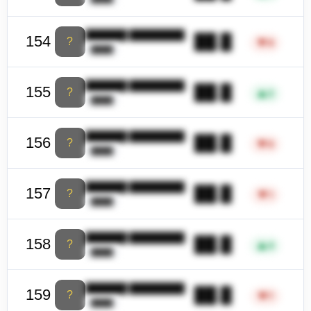
██████ ████████
██.█
154
?
▼
8
████
██████ ████████
██.█
155
?
▲
2
████
██████ ████████
██.█
156
?
▼
6
████
██████ ████████
██.█
157
?
▼
1
████
██████ ████████
██.█
158
?
▲
4
████
██████ ████████
██.█
159
?
▼
7
████