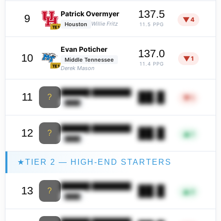
137.5
Patrick Overmyer
9
▼
4
Willie Fritz
Houston
11.5 PPG
TE1
Evan Poticher
137.0
10
▼
1
Middle Tennessee
11.4 PPG
TE1
Derek Mason
██████ ████████
██.█
11
?
▼
1
████
██████ ████████
██.█
12
?
▲
1
████
★
TIER 2 — HIGH-END STARTERS
██████ ████████
██.█
13
?
▲
3
████