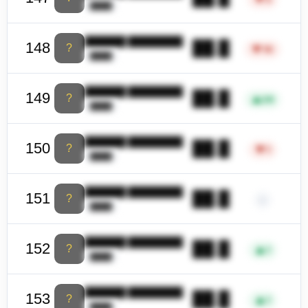
████
██████ ████████
██.█
148
?
▼
10
████
██████ ████████
██.█
149
?
▲
26
████
██████ ████████
██.█
150
?
▼
1
████
██████ ████████
██.█
151
?
–
████
██████ ████████
██.█
152
?
▲
1
████
██████ ████████
██.█
153
?
▲
1
████