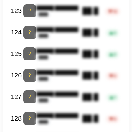
██████ ████████
██.█
123
?
▼
12
████
██████ ████████
██.█
124
?
▲
2
████
██████ ████████
██.█
125
?
▲
2
████
██████ ████████
██.█
126
?
▼
2
████
██████ ████████
██.█
127
?
▲
1
████
██████ ████████
██.█
128
?
▼
5
████