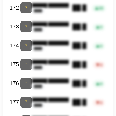
██████ ████████
██.█
172
?
▲
35
████
██████ ████████
██.█
173
?
▲
3
████
██████ ████████
██.█
174
?
▲
3
████
██████ ████████
██.█
175
?
▼
4
████
██████ ████████
██.█
176
?
▲
4
████
██████ ████████
██.█
177
?
▼
4
████