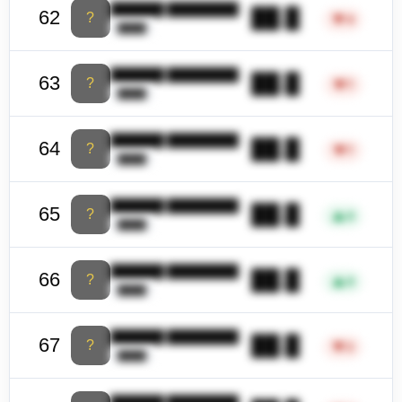
██████ ████████
██.█
62
?
▼
4
████
██████ ████████
██.█
63
?
▼
7
████
██████ ████████
██.█
64
?
▼
7
████
██████ ████████
██.█
65
?
▲
4
████
██████ ████████
██.█
66
?
▲
4
████
██████ ████████
██.█
67
?
▼
2
████
██████ ████████