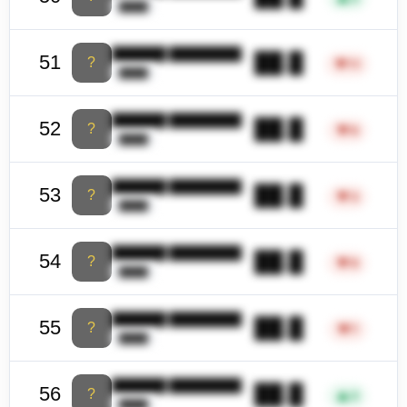
████
██████ ████████
██.█
51
?
▼
11
████
██████ ████████
██.█
52
?
▼
6
████
██████ ████████
██.█
53
?
▼
3
████
██████ ████████
██.█
54
?
▼
9
████
██████ ████████
██.█
55
?
▼
7
████
██████ ████████
██.█
56
?
▲
3
████