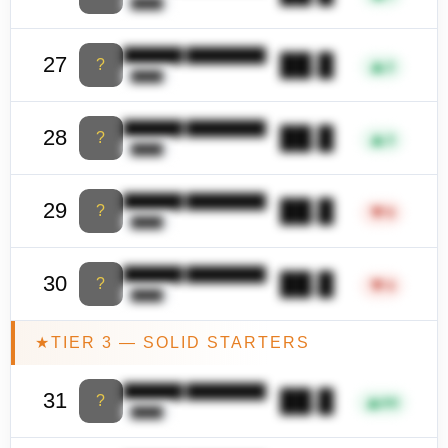
████
██████ ████████
██.█
27
?
▲
2
████
██████ ████████
██.█
28
?
▲
3
████
██████ ████████
██.█
29
?
▼
9
████
██████ ████████
██.█
30
?
▼
4
████
★
TIER 3 — SOLID STARTERS
██████ ████████
██.█
31
?
▲
66
████