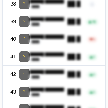
██████ ████████
██.█
38
?
–
████
██████ ████████
██.█
39
?
▲
78
████
██████ ████████
██.█
40
?
▼
1
████
██████ ████████
██.█
41
?
▲
1
████
██████ ████████
██.█
42
?
▲
1
████
██████ ████████
██.█
43
?
▲
1
████
██████ ████████