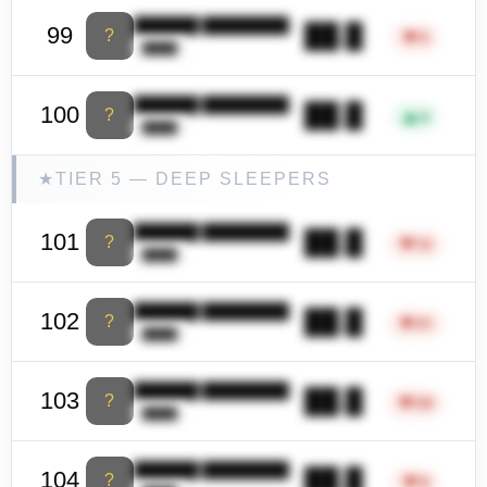
██████ ████████
██.█
99
?
▼
5
████
██████ ████████
██.█
100
?
▲
4
████
★
TIER 5 — DEEP SLEEPERS
██████ ████████
██.█
101
?
▼
12
████
██████ ████████
██.█
102
?
▼
31
████
██████ ████████
██.█
103
?
▼
26
████
██████ ████████
██.█
104
?
▼
9