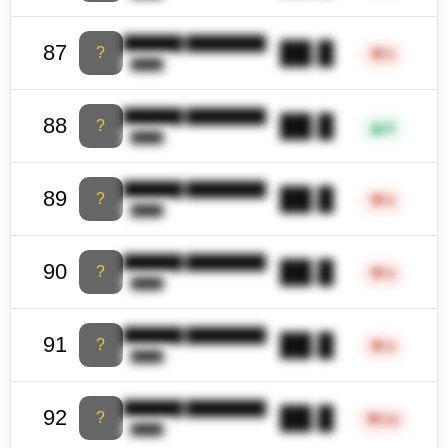
██████ ████████
██.█
87
?
▼
5
████
██████ ████████
██.█
88
?
▲
8
████
██████ ████████
██.█
89
?
▼
4
████
██████ ████████
██.█
90
?
▼
4
████
██████ ████████
██.█
91
?
▼
4
████
██████ ████████
██.█
92
?
▼
24
████