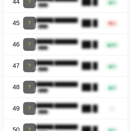
██.█
44
?
▲
3
████
██████ ████████
██.█
45
?
▼
4
████
██████ ████████
██.█
46
?
▲
62
████
██████ ████████
██.█
47
?
▲
4
████
██████ ████████
██.█
48
?
▲
4
████
██████ ████████
██.█
49
?
–
████
██████ ████████
██.█
50
?
▲
3