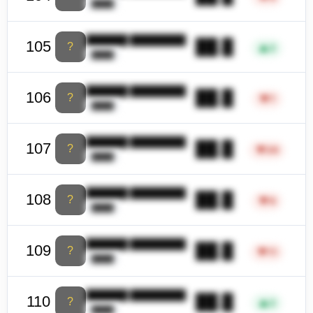
████
██████ ████████
██.█
105
?
▲
2
████
██████ ████████
██.█
106
?
▼
7
████
██████ ████████
██.█
107
?
▼
29
████
██████ ████████
██.█
108
?
▼
6
████
██████ ████████
██.█
109
?
▼
11
████
██████ ████████
██.█
110
?
▲
2
████