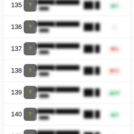
██████ ████████
██.█
135
?
▲
2
████
██████ ████████
██.█
136
?
–
████
██████ ████████
██.█
137
?
▼
4
████
██████ ████████
██.█
138
?
▼
17
████
██████ ████████
██.█
139
?
▲
26
████
██████ ████████
██.█
140
?
▲
5
████
██████ ████████