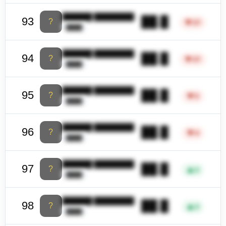
██████ ████████
██.█
93
?
▼
27
████
██████ ████████
██.█
94
?
▼
27
████
██████ ████████
██.█
95
?
▼
5
████
██████ ████████
██.█
96
?
▼
4
████
██████ ████████
██.█
97
?
▲
3
████
██████ ████████
██.█
98
?
▲
3
████